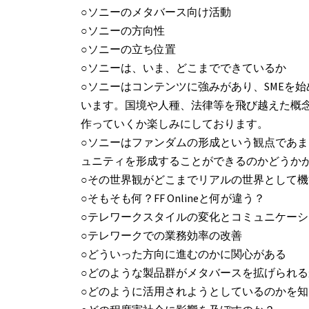
○ソニーのメタバース向け活動
○ソニーの方向性
○ソニーの立ち位置
○ソニーは、いま、どこまでできているか
○ソニーはコンテンツに強みがあり、SMEを
います。国境や人種、法律等を飛び越えた概
作っていくか楽しみにしております。
○ソニーはファンダムの形成という観点であ
ュニティを形成することができるのかどうか
○その世界観がどこまでリアルの世界として
○そもそも何？FF Onlineと何が違う？
○テレワークスタイルの変化とコミュニケー
○テレワークでの業務効率の改善
○どういった方向に進むのかに関心がある
○どのような製品群がメタバースを拡げられる
○どのように活用されようとしているのかを知