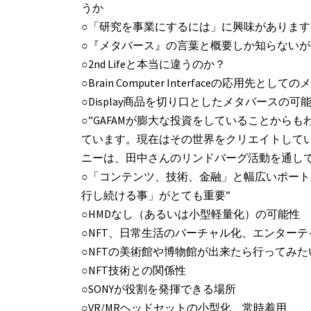
うか
○「研究を事業にするには」に興味があります
○『メタバース』の言葉と概要しか知らない
○2nd Lifeと本当に違うのか？
○Brain Computer Interfaceの応用先とし
○Display商品を切り口としたメタバースの可
○”GAFAMが膨大な投資をしていることからも
ています。現在はその世界をクリエイトして
ニーは、田中さんのリンドバーグ活動を通し
○「コンテンツ、技術、金融」と幅広いポー
行し続ける事」がとても重要”
○HMDなし（あるいは小型軽量化）の可能性
○NFT、日常生活のバーチャル化、エンター
○NFTの美術館や博物館が出来たら行ってみた
○NFT技術との関係性
○SONYが役割を発揮できる場所
○VR/MRヘッドセットの小型化、常時着用