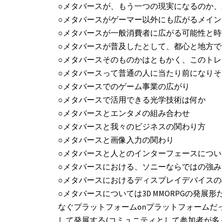
○メタバースが、もう一つの現実になるのか
○メタバースがゲーマー以外にも広がるメイ
○メタバースが一般消費者に広がる可能性と
○メタバースが普及したとして、都心と地方
○メタバースそのものかはともかく、このトレン
○メタバースって普通の人に当たり前になり
○メタバースでのゲーム事業の広がり
○メタバースで活用できる光学技術は何か
○メタバースとエンタメの組み合わせ
○メタバースと我々のビジネスの関わり方
○メタバースと画像入力の関わり
○メタバースと人とのインターフェースについ
○メタバースにおける、ソニーならではの強み
○メタバースにおけるディスプレイデバイス
○メタバースについては3D MMORPGの発展
なぐプラットフォームonプラットフォームだ
して発展する(コミュニティとして参加者が多