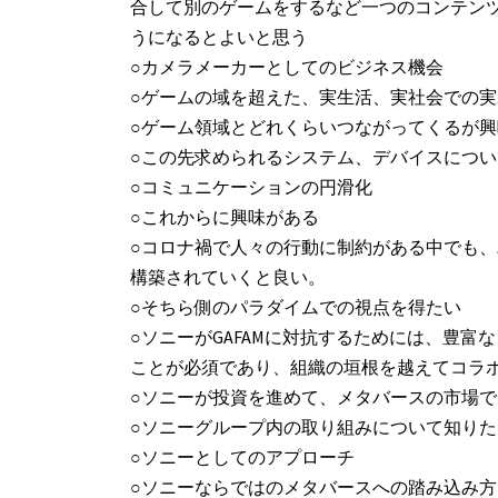
合して別のゲームをするなど一つのコンテン
うになるとよいと思う
○カメラメーカーとしてのビジネス機会
○ゲームの域を超えた、実生活、実社会での実
○ゲーム領域とどれくらいつながってくるが
○この先求められるシステム、デバイスにつ
○コミュニケーションの円滑化
○これからに興味がある
○コロナ禍で人々の行動に制約がある中でも
構築されていくと良い。
○そちら側のパラダイムでの視点を得たい
○ソニーがGAFAMに対抗するためには、豊
ことが必須であり、組織の垣根を越えてコラ
○ソニーが投資を進めて、メタバースの市場
○ソニーグループ内の取り組みについて知りた
○ソニーとしてのアプローチ
○ソニーならではのメタバースへの踏み込み方