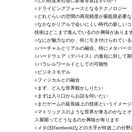
○どの程度実社会に影響を及ぼすのか？
○ドライビングフォースとなるテクノロジー
○どれぐらいの空間の再現精度が最低限必要な
○なかなかリアルで会いにくい時代の新しい
技術はどこまで進んでいるのか興味がありま
○なにが魅力なのか、何に引き付けられている
○バーチャルとリアルの融合。特にメタバー
○ハードウェア（デバイス）の進化に対して
○パラレルワールドとしての可能性
○ビジネスモデル
○フィジカルとの融合
○まず、どんな世界観かしりたい
○まずは入り口からお話を伺いたい
○まだゲームの延長線上の技術というイメー
○マトリックスのような世界が来るのかなと
ス展開ってどうなるのか興味が有ります
○メタ(旧Facebook)などの大手が何故こ