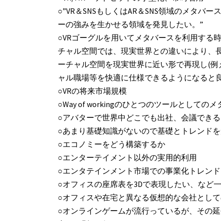
○”VR＆SNSもしくはAR＆SNS領域のメ
ーの強みを生かせる領域を発見したい。”
○VRゴーグルを用いてメタバースを利用する
チャル空間では、現実世界との違いにより、
ーチャル空間を現実世界に近い形で再現し(例
ャル職場等を快適に仕様できるようになると
○VRの将来市場規模
○Way of workingのひとつのツールと
○アバターで世界中どこでも出社、会議でき
○あまり基礎知識がないので基礎とトレンド
○エコノミーをどう構築するか
○エンターテイメント以外の実用的利用
○エンタテインメント市場での事業化トレンド
○オフィスの座席表を3Dで表現したい、など
○オフィスや在宅と異なる仮想的な会社とし
○オンラインゲームが流行っているが、その