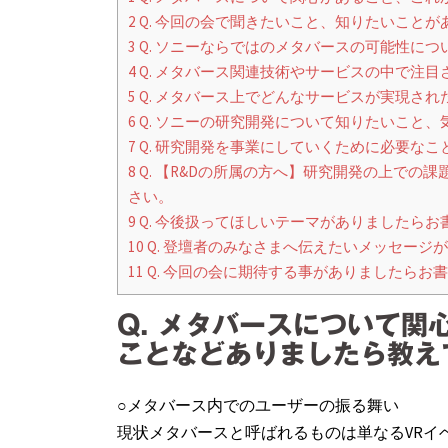
2
Q. 今回の会で聞きたいこと、知りたいこと
3
Q. ソニーならではのメタバースの可能性に
4
Q. メタバース関連技術やサービスの中で注
5
Q. メタバース上でどんなサービスが実現さ
6
Q. ソニーの研究開発について知りたいこと
7
Q. 研究開発を事業にしていくために必要な
8
Q. 【R&Dの所属の方へ】研究開発の上で
さい。
9
Q. 今後扱ってほしいテーマがありましたらお
10
Q. 登壇者のみなさまへ伝えたいメッセージ
11
Q. 今回の会に期待する事がありましたらお
Q. メタバースについて
ことなどありましたら教え
○メタバース内でのユーザーの振る舞い
現状メタバースと呼ばれるものは単なるVRイ