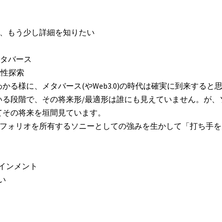
が、もう少し詳細を知りたい
てのメタバース
能性探索
わかる様に、メタバース(やWeb3.0)の時代は確実に到来すると
いる段階で、その将来形/最適形は誰にも見えていません。が、
てその将来を垣間見ています。
トフォリオを所有するソニーとしての強みを生かして「打ち手を
テインメント
い