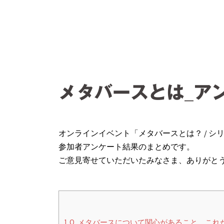
コ
ン
テ
ン
ツ
へ
ス
メタバースとは_ア
キ
ッ
プ
オンラインイベント「メタバースとは？ / シ
参加者アンケート結果のまとめです。
ご意見寄せていただいたみなさま、ありがと
1
Q. メタバースについて関心があること、こ