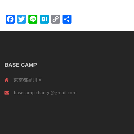
Facebook
Twitter
Line
Hatena
Copy
共
Link
有
BASE CAMP
東京都品川区
basecamp.change@gmail.com