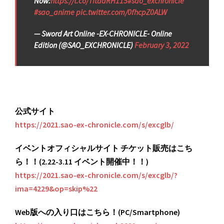
Now:
https://t.co/TItddRH115
#sao_exchronicle
#sao_anime
pic.twitter.com/0fhcpZ0ALW
— Sword Art Online -EX-CHRONICLE- Online
Edition (@SAO_EXCHRONICLE)
February 3, 2022
公式サイト
https://2021.sao-ex-chronicle.com/s/excglb/
イベントオフィシャルサイト チケット販売はこち
ら！！(2.22-3.11 イベント開催中！！)
https://2021.sao-ex-chronicle.com/s/excglb/?
ima=4229&op=skip%22
Web版への入り口はこちら！(PC/Smartphone)