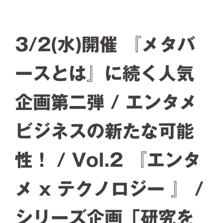
コ
ン
テ
3/2(水)開催 『メタバ
ン
ツ
ースとは』に続く人気
へ
ス
企画第二弾 / エンタメ
キ
ッ
プ
ビジネスの新たな可能
性！ / Vol.2 『エンタ
メ x テクノロジー 』 /
シリーズ企画「研究を