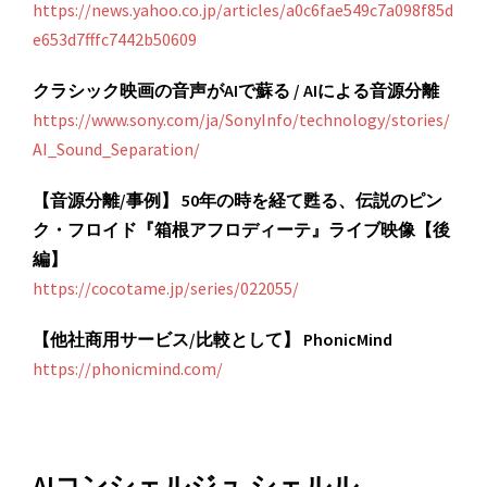
https://news.yahoo.co.jp/articles/a0c6fae549c7a098f85d
e653d7fffc7442b50609
クラシック映画の音声がAIで蘇る / AIによる音源分離
https://www.sony.com/ja/SonyInfo/technology/stories/
AI_Sound_Separation/
【音源分離/事例】 50年の時を経て甦る、伝説のピン
ク・フロイド『箱根アフロディーテ』ライブ映像【後
編】
https://cocotame.jp/series/022055/
【他社商用サービス/比較として】 PhonicMind
https://phonicmind.com/
AIコンシェルジュ シェルル