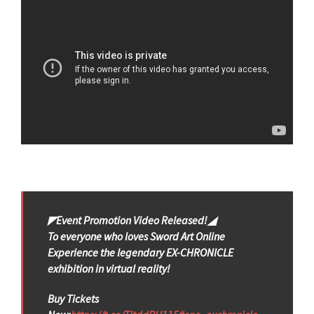
◤Event Promotion Video Released!◢
To everyone who loves Sword Art Online
Experience the legendary EX-CHRONICLE
exhibition in virtual reality!
Buy Tickets